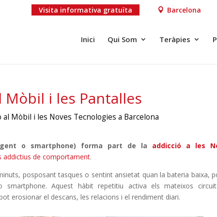
Visita informativa gratuïta
Barcelona
Inici
Qui Som
Teràpies
P
l Mòbil i les Pantalles
ó al Mòbil i les Noves Tecnologies a Barcelona
l·ligent o smartphone) forma part de la
addicció a les N
s addictius de comportament
.
minuts, posposant tasques o sentint ansietat quan la bateria baixa, p
 smartphone. Aquest hàbit repetitiu activa els mateixos circui
t erosionar el descans, les relacions i el rendiment diari.