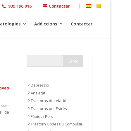
935·196·016
Contactar
|
atologies
Addiccions
Contactar
Depressió
oves
Ansietat
Trastorns de relació
otser
Trastorns per Estrès
ts de
Fòbies i Pors
Trastorn Obsessiu Compulsiu