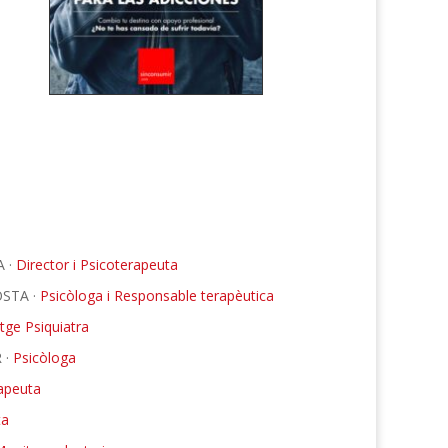
 ·
Director i Psicoterapeuta
OSTA ·
Psicòloga i Responsable terapèutica
ge Psiquiatra
 ·
Psicòloga
apeuta
ta