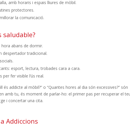
la, amb horaris i espais lliures de mòbil.
utines protectores.
millorar la comunicació.
s saludable?
a hora abans de dormir.
un despertador tradicional.
socials.
ficants: esport, lectura, trobades cara a cara.
per fer visible l’ús real.
l és addicte al mòbil?” o “Quantes hores al dia són excessives?” són
nen amb tu, és moment de parlar-ho: el primer pas per recuperar el te
ge i concertar una cita.
a Addiccions