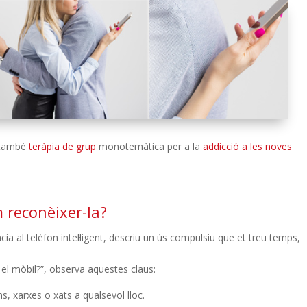
i també
teràpia de grup
monotemàtica per a la
addicció a les noves
m reconèixer-la?
 al telèfon intel·ligent, descriu un ús compulsiu que et treu temps,
 el mòbil?”, observa aquestes claus:
, xarxes o xats a qualsevol lloc.