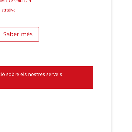
onitor voluntari
istrativa
Saber més
ó sobre els nostres serveis