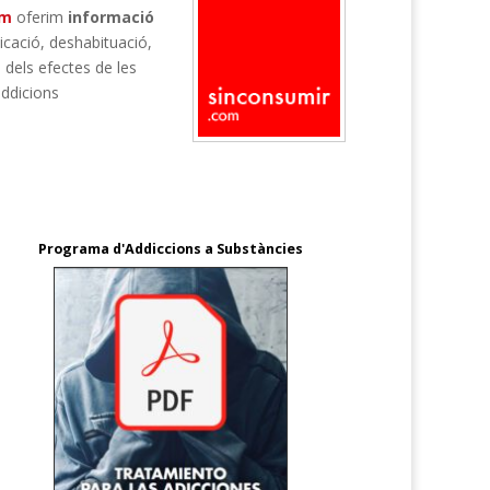
om
oferim
informació
xicació, deshabituació,
 dels efectes de les
addicions
Programa d'Addiccions a Substàncies