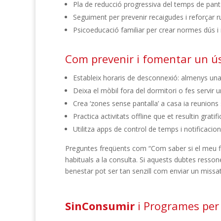
Pla de reducció progressiva del temps de pantal
Seguiment per prevenir recaigudes i reforçar r
Psicoeducació familiar per crear normes dús i 
Com prevenir i fomentar un ú
Estableix horaris de desconnexió: almenys un
Deixa el mòbil fora del dormitori o fes servir 
Crea ‘zones sense pantalla’ a casa ia reunions 
Practica activitats offline que et resultin grati
Utilitza apps de control de temps i notificacions 
Preguntes freqüents com “Com saber si el meu fil
habituals a la consulta. Si aquests dubtes resso
benestar pot ser tan senzill com enviar un missat
SinConsumir
i Programes per 