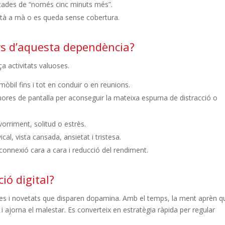
cades de “només cinc minuts més”.
està a mà o es queda sense cobertura.
rs d’aquesta dependència?
ça activitats valuoses.
 mòbil fins i tot en conduir o en reunions.
hores de pantalla per aconseguir la mateixa espurna de distracció o
vorriment, solitud o estrès.
ical, vista cansada, ansietat i tristesa.
connexió cara a cara i reducció del rendiment.
ió digital?
likes i novetats que disparen dopamina. Amb el temps, la ment aprèn q
 ajorna el malestar. Es converteix en estratègia ràpida per regular