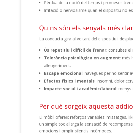
Pèrdua de la noció del temps i promeses tren
Irritació o nerviosisme quan el dispositiu no 
Quins són els senyals més cla
La conducta gira al voltant del dispositiu i despla
Ús repetitiu i difícil de frenar
: consultes el
Tolerància psicològica en augment
: més 
alleugeriment.
Escape emocional
: navegues per no sentir a
Efectes físics i mentals
: insomni, dolor cerv
Impacte social i acadèmic/laboral
: menys 
Per què sorgeix aquesta addicc
El mòbil ofereix reforços variables: missatges, 
un simple toc allarga la sensació de recompensa i
emocions i omplir silencis incòmodes.