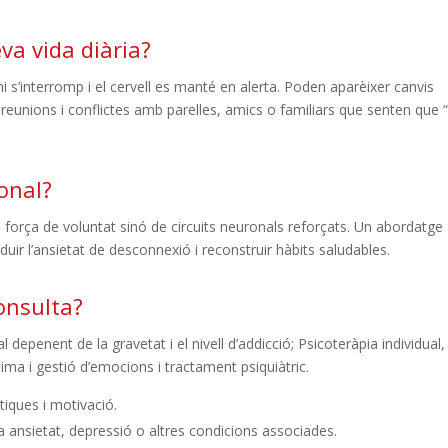
eva vida diària?
ni s’interromp i el cervell es manté en alerta. Poden aparèixer canvis
reunions i conflictes amb parelles, amics o familiars que senten que 
onal?
de força de voluntat sinó de circuits neuronals reforçats. Un abordatge
duir l’ansietat de desconnexió i reconstruir hàbits saludables.
onsulta?
depenent de la gravetat i el nivell d’addicció; Psicoteràpia individual,
ma i gestió d’emocions i tractament psiquiàtric.
tiques i motivació.
ha ansietat, depressió o altres condicions associades.