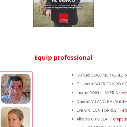
Equip professional
Manuel COLOMER GUILERA
Elisabeth BORREGUERO C
Jaume ROIG LLAVERIA ·
Met
Queralt VILANÓ BALAGUER
Eva ORTEGA TORRES ·
Ter
Alberto CIPOLLA ·
Terapeu