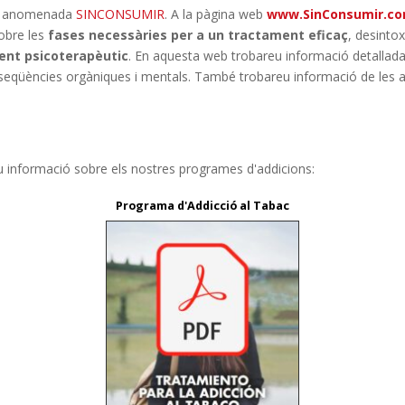
ns anomenada
SINCONSUMIR
. A la pàgina web
www.SinConsumir.c
obre les
fases necessàries per a un tractament eficaç
, desinto
nt psicoterapèutic
. En aquesta web trobareu informació detallada
onseqüències orgàniques i mentals. També trobareu informació de les 
u informació sobre els nostres programes d'addicions:
Programa d'Addicció al Tabac