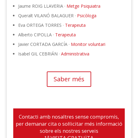
Jaume ROIG LLAVERIA ·
Metge Psiquiatra
Queralt VILANÓ BALAGUER ·
Psicòloga
Eva ORTEGA TORRES ·
Terapeuta
Alberto CIPOLLA ·
Terapeuta
Javier CORTADA GARCÍA ·
Monitor voluntari
Isabel GIL CEBRIÁN ·
Administrativa
Saber més
Contacti amb nosaltres sense compromís,
per demanar cita o sol·licitar més informació
sobre els nostres serveis
1ª VISITA GRATUÏTA