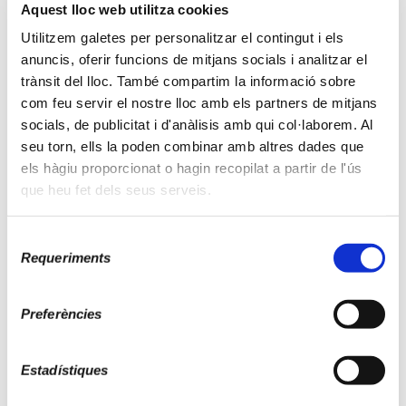
conductes i el tractament.
Aquest lloc web utilitza cookies
Utilitzem galetes per personalitzar el contingut i els
Programes per a addiccions
anuncis, oferir funcions de mitjans socials i analitzar el
Als següents fitxers PDF descarregables trobareu
trànsit del lloc. També compartim la informació sobre
informació sobre els nostres programes d'addicions:
com feu servir el nostre lloc amb els partners de mitjans
socials, de publicitat i d'anàlisis amb qui col·laborem. Al
Programa d'Addiccions de Comportament
seu torn, ells la poden combinar amb altres dades que
els hàgiu proporcionat o hagin recopilat a partir de l'ús
que heu fet dels seus serveis.
Selecció
Requeriments
de
consentiment
Preferències
Estadístiques