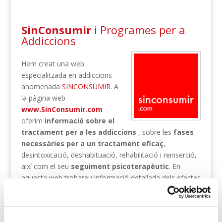
SinConsumir
i Programes per a
Addiccions
Hem creat una web
especialitzada en addiccions
anomenada
SINCONSUMIR
. A
la pàgina web
www.SinConsumir.com
oferim
informació sobre el
tractament per a les addiccions
, sobre les
fases
necessàries per a un tractament eficaç
,
desintoxicació, deshabituació, rehabilitació i reinserció,
així com el seu
seguiment psicoterapèutic
. En
aquesta web trobareu informació detallada dels efectes
de les substàncies, riscos derivats del consum i les
conseqüències orgàniques i mentals. També trobareu
informació de les addicions comportamentals, les