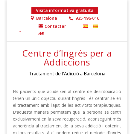
Visita informativa gratuïta
Barcelona
935·196·016
Contactar
|
Inicio
»
Addiccions
»
Centre d’ingrés
Centre d’Ingrés per a
Addiccions
Tractament de l’Adicció a Barcelona
Els pacients que acudeixen al centre de desintoxicació
tenen un únic objectiu durant l’ingrés i és centrar-se en
el tractament amb l’ajut de les activitats terapèutiques.
D’aquesta manera permetem que la persona se centri
exclusivament en la seva recuperació, aconseguint més
adherència al tractament de la seva addicció i obtenint
millors resultats. Així, podem reduir el període d’ingrés