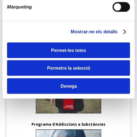
Màrqueting
Programa d'Addicció al Tabac
Mostrar-ne els detalls
Permet-les totes
Permetre la selecció
Denega
Programa d'Addiccions a Substàncies