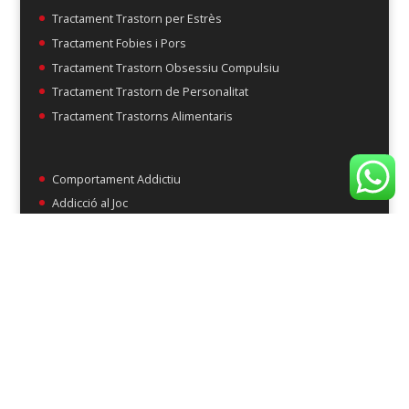
Tractament Trastorn per Estrès
Tractament Fobies i Pors
Tractament Trastorn Obsessiu Compulsiu
Tractament Trastorn de Personalitat
Tractament Trastorns Alimentaris
Comportament Addictiu
Addicció al Joc
Addicció al Mòbil i a Internet
Addicció al Sexe i al Porno
Addicció al Treball
Addicció a les Compres
Addicció a l'Esport
Addicció al Tabac
Addicció a l' Alcohol
Addicció a les Drogues