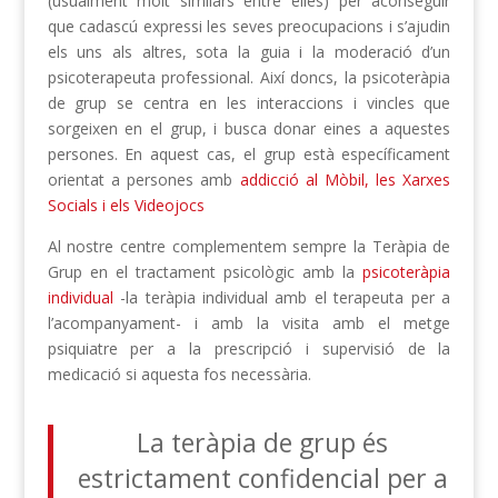
(usualment molt similars entre elles) per aconseguir
que cadascú expressi les seves preocupacions i s’ajudin
els uns als altres, sota la guia i la moderació d’un
psicoterapeuta professional. Així doncs, la psicoteràpia
de grup se centra en les interaccions i vincles que
sorgeixen en el grup, i busca donar eines a aquestes
persones. En aquest cas, el grup està específicament
orientat a persones amb
addicció al Mòbil, les Xarxes
Socials i els Videojocs
Al nostre centre complementem sempre la Teràpia de
Grup en el tractament psicològic amb la
psicoteràpia
individual
-la teràpia individual amb el terapeuta per a
l’acompanyament- i amb la visita amb el metge
psiquiatre per a la prescripció i supervisió de la
medicació si aquesta fos necessària.
La teràpia de grup és
estrictament confidencial per a