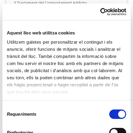
Tractament del Comportament Addictiu
Addicció al Joc
Addicció al Mòbil i a Internet
Addicció al Sexe
Aquest lloc web utilitza cookies
Addicció al Treball
Utilitzem galetes per personalitzar el contingut i els
Addicció a les Compres
anuncis, oferir funcions de mitjans socials i analitzar el
Addicció a l’Esport
trànsit del lloc. També compartim la informació sobre
com feu servir el nostre lloc amb els partners de mitjans
socials, de publicitat i d'anàlisis amb qui col·laborem. Al
seu torn, ells la poden combinar amb altres dades que
els hàgiu proporcionat o hagin recopilat a partir de l'ús
que heu fet dels seus serveis.
Equip professional
Selecció
Requeriments
de
consentiment
Preferències