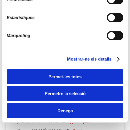
Estadístiques
Màrqueting
Mostrar-ne els detalls
Permet-les totes
Manuel COLOMER GUILERA ·
Director i
Permetre la selecció
Psicoterapeuta
Elisabeth BORREGUERO COSTA ·
Psicòloga i
Denega
Responsable terapèutica
Jaume ROIG LLAVERIA ·
Metge Psiquiatra