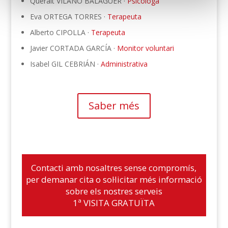
Queralt VILANÓ BALAGUER ·
Psicòloga
Eva ORTEGA TORRES ·
Terapeuta
Alberto CIPOLLA ·
Terapeuta
Javier CORTADA GARCÍA ·
Monitor voluntari
Isabel GIL CEBRIÁN ·
Administrativa
Saber més
Contacti amb nosaltres sense compromís,
per demanar cita o sol·licitar més informació
sobre els nostres serveis
1ª VISITA GRATUÏTA