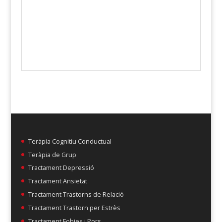
Teràpia Cognitiu Conductual
Teràpia de Grup
Tractament Depressió
Tractament Ansietat
Tractament Trastorns de Relació
Tractament Trastorn per Estrès
Tractament Fobies i Pors