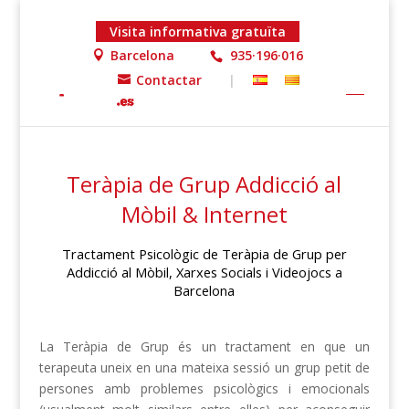
Visita informativa gratuïta
Barcelona
935·196·016
Contactar
|
Inicio
»
Teràpia de Grup Addicció al Mòbil, Xarxes Socials
i Videojocs
Teràpia de Grup Addicció al
Mòbil & Internet
Tractament Psicològic de Teràpia de Grup per
Addicció al Mòbil, Xarxes Socials i Videojocs a
Barcelona
La Teràpia de Grup és un tractament en que un
terapeuta uneix en una mateixa sessió un grup petit de
persones amb problemes psicològics i emocionals