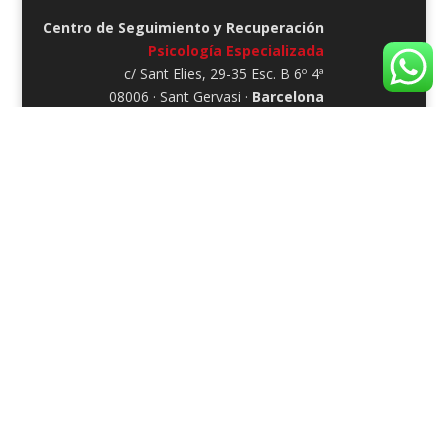
Centro de Seguimiento y Recuperación
Psicología Especializada
c/ Sant Elies, 29-35 Esc. B 6º 4ª
08006 · Sant Gervasi ·
Barcelona
Barcelona, Catalunya, España
Telf:
935·196·016
Tratamiento de Trastornos psicológicos y
Adicciones en Barcelona
Código Deontológico COPC
·
Aviso Legal
·
Política
de Privacidad
·
Política de Cookies
·
Webs
amigas
Aviso sobre la información publicada