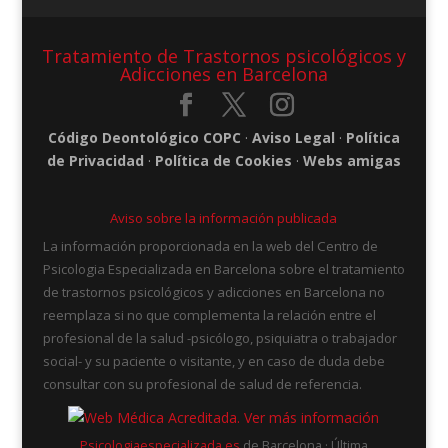
Tratamiento de Trastornos psicológicos y
Adicciones en Barcelona
Código Deontológico COPC
·
Aviso Legal
·
Política
de Privacidad
·
Política de Cookies
·
Webs
amigas
Aviso sobre la información publicada
La información proporcionada en la web del Centro de
Psicologia Especializada en Barcelona sobre el tratamiento
de trastornos psicológicos y adicciones en Barcelona no
reemplaza si no que complementa la relación entre el
profesional de la salud -psicólogo, psiquiatra o trabajador
social- y su paciente o visitante, y en caso de duda debe
consultar con su profesional de salud de referencia.
Psicologiaespecializada.es
de Barcelona · Última