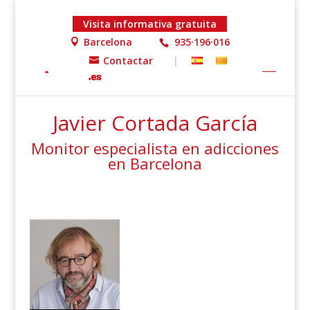
Visita informativa gratuita
Barcelona
935·196·016
Contactar
|
Inicio
»
Equipo Profesional
»
Javier CORTADA GARCÍA
Javier Cortada García
Monitor especialista en adicciones
en Barcelona