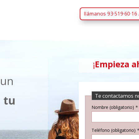
llámanos 93·519·60·16
¡
Empieza a
 un
Te contactamos n
a
tu
Nombre (obligatorio)
*
Teléfono (obligatorio)