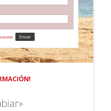
rivacidad
ORMACIÓN!
biar»