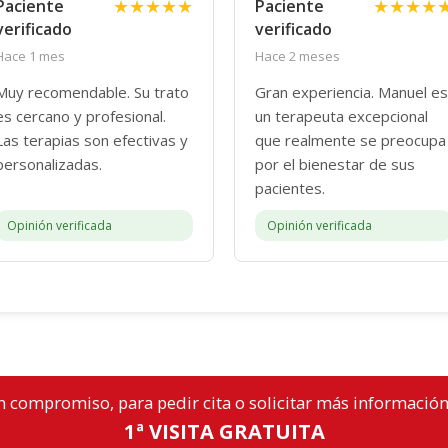
★★★★★
★★★★
Paciente
Paciente
verificado
verificado
Hace 1 mes
Hace 2 meses
Muy recomendable. Su trato
Gran experiencia. Manuel es
es cercano y profesional.
un terapeuta excepcional
Las terapias son efectivas y
que realmente se preocupa
personalizadas.
por el bienestar de sus
pacientes.
Opinión verificada
Opinión verificada
n compromiso, para pedir cita o solicitar más información
1ª VISITA GRATUITA