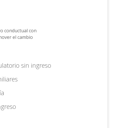
o conductual con
mover el cambio
atorio sin ingreso
iliares
ía
ngreso