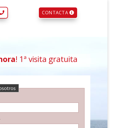
CONTACTA
hora
! 1ª visita gratuita
osotros
*