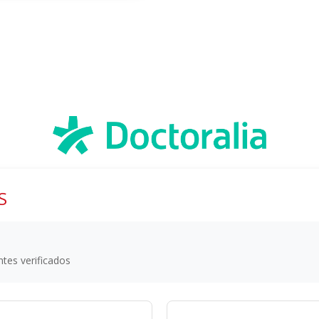
S
tes verificados